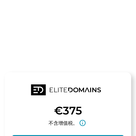
领域
3d-plus.de
待售
€375
info_outline
不含增值税。