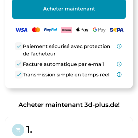
Acheter maintenant
check
Paiement sécurisé avec protection
info_outline
de l'acheteur
check
Facture automatique par e-mail
info_outline
check
Transmission simple en temps réel
info_outline
Acheter maintenant 3d-plus.de!
1.
shopping_cart