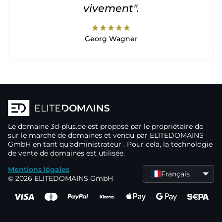
vivement".
star
star
star
star
star
Georg Wagner
Le domaine
3d-plus.de
est proposé par le propriétaire de
sur le marché de domaines
et vendu par ELITEDOMAINS
GmbH en tant qu'administrateur
. Pour cela, la technologie
de vente de domaines
est utilisée.
Mentions légales
Français
© 2026 ELITEDOMAINS GmbH